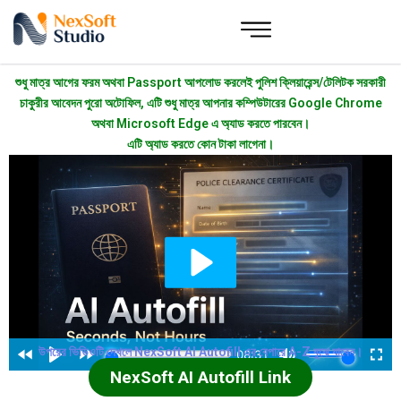
শুধু মাত্র আগের ফরম অথবা Passport আপলোড করলেই পুলিশ ক্লিয়ারেন্স/টেলিটক সরকারী
চাকুরীর আবেদন পুরো অটোফিল, এটি শুধু মাত্র আপনার কম্পিউটারের Google Chrome
অথবা Microsoft Edge এ অ্যাড করতে পারবেন।
এটি অ্যাড করতে কোন টাকা লাগেনা।
উপরের ভিডিওটি দেখলে NexSoft AI Autofill এর বেপারে A-Z বুঝে যাবেন।
NexSoft AI Autofill Link